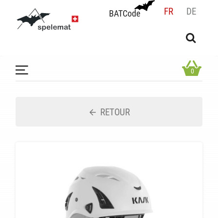
FR
DE
BATCode
BATCode
Rentrez votre BATCode et validez
OK
0
RETOUR