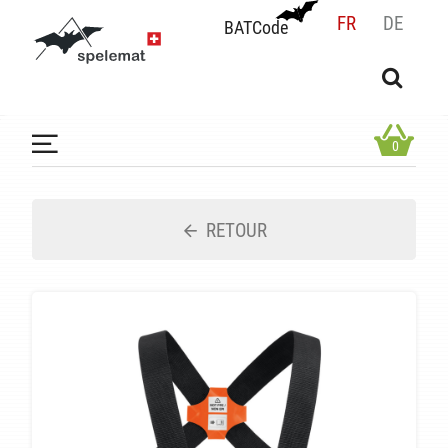
FR
DE
BATCode
BATCode
Rentrez votre BATCode et validez
OK
0
RETOUR