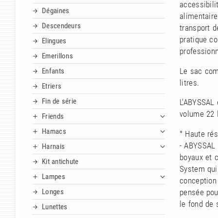
accessibili
Dégaines
alimentaire
Descendeurs
transport d
pratique co
Elingues
professionn
Emerillons
Le sac com
Enfants
litres.
Etriers
Fin de série
L'ABYSSAL 
volume 22 
Friends
Hamacs
° Haute rés
- ABYSSAL 
Harnais
boyaux et 
Kit antichute
System qui 
Lampes
conception
Longes
pensée pour
le fond de 
Lunettes