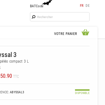
FR
DE
BATCode
BATCode
Rentrez votre BATCode et validez
OK
APERÇU PANIER
VOTRE PANIER
0
0
ssal 3
péléo compact 3 L
S
50.90
TTC
RENCE
: ABYSSAL3
DISPONIBLE