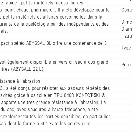
té rapide : petits matériels, accus, barres
s, point chaud, pharmacie... Il a été développé pour le
Conte
e petits matériels et affaires personnelles dans la
Dime
urante de la spéléologie par des indépendants et des
Diam
els.
Haut
pact spéléo ABYSSAL 3L offre une contenance de 3
Type
est également disponible en version sac à dos grand
Poids
litres (ABYSALL 22 L).
istance à l'abrasion
3L a été conçu pour résister aux assauts répétés des
cavités grâce à sa toile en TPU 840D KONECT-5KL®
apporte une très grande résistance à l'abrasion. La
 du sac, avec soudures à haute fréquence, a été
 renforcer toutes les parties sensibles, en particulier
sac dont la forme à 30° évite les points durs.