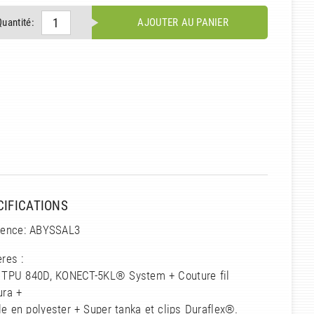
Quantité:
AJOUTER AU PANIER
CIFICATIONS
rence: ABYSSAL3
res :
e TPU 840D, KONECT-5KL® System + Couture fil
ura +
e en polyester + Super tanka et clips Duraflex®.