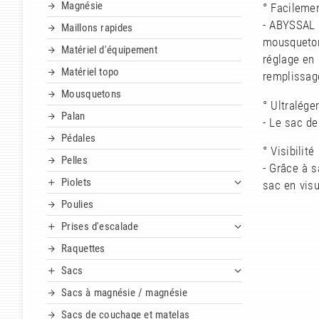
Magnésie
° Facileme
- ABYSSAL 3
Maillons rapides
mousqueton
Matériel d'équipement
réglage en 
Matériel topo
remplissag
Mousquetons
° Ultraléger
Palan
- Le sac d
Pédales
° Visibilité
Pelles
- Grâce à s
Piolets
sac en vis
Poulies
Prises d'escalade
Raquettes
Sacs
Sacs à magnésie / magnésie
Sacs de couchage et matelas