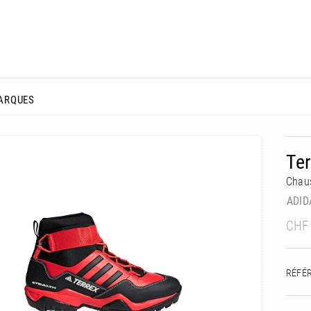
ARQUES
Ter
Chaus
ADID
CHF
RÉFÉ