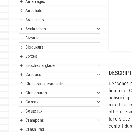
Amarrages
Antichute
Assureurs
Avalanches
Bivouac
Bloqueurs
Bottes
Broches à glace
DESCRIPT
Casques
Descends e
Chaussons escalade
hommes. Co
Chaussures
canyoning, 
Cordes
rocailleus
Couteaux
offre une a
tandis que 
Crampons
confort dur
Crash Pad