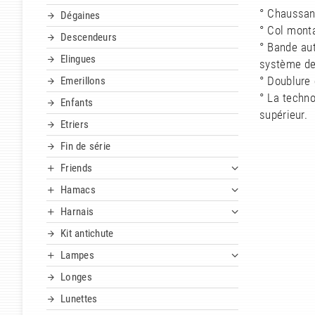
° Chaussan
Dégaines
° Col monta
Descendeurs
° Bande aut
Elingues
système de
° Doublure
Emerillons
° La techno
Enfants
supérieur.
Etriers
Fin de série
Friends
Hamacs
Harnais
Kit antichute
Lampes
Longes
Lunettes