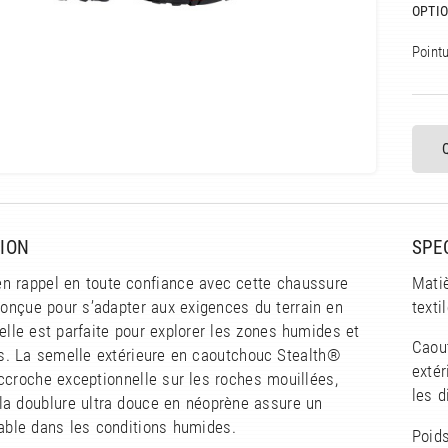
OPTIO
Pointu
ION
SPE
n rappel en toute confiance avec cette chaussure
Matiè
nçue pour s’adapter aux exigences du terrain en
texti
elle est parfaite pour explorer les zones humides et
Caou
es. La semelle extérieure en caoutchouc Stealth®
exté
ccroche exceptionnelle sur les roches mouillées,
les d
la doublure ultra douce en néoprène assure un
able dans les conditions humides.
Poids