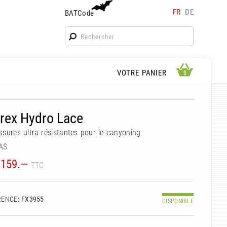
FR
DE
BATCode
BATCode
Rentrez votre BATCode et validez
OK
APERÇU PANIER
VOTRE PANIER
0
0
rex Hydro Lace
sures ultra résistantes pour le canyoning
AS
159.—
TTC
RENCE
: FX3955
DISPONIBLE