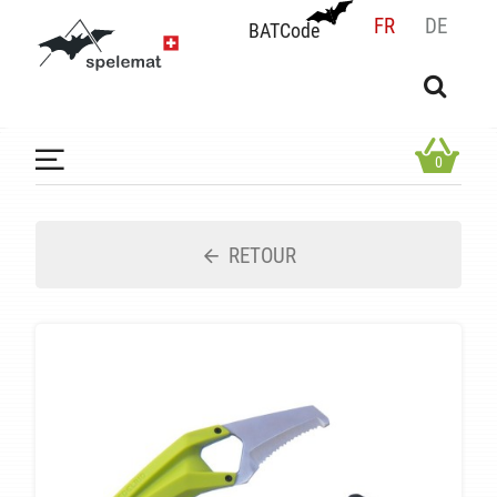
FR
DE
BATCode
BATCode
Rentrez votre BATCode et validez
OK
0
RETOUR