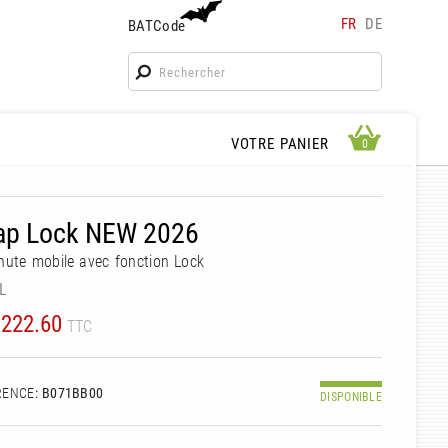
FR
DE
BATCode
BATCode
Rentrez votre BATCode et validez
OK
APERÇU PANIER
VOTRE PANIER
0
0
ap Lock NEW 2026
hute mobile avec fonction Lock
L
222.60
TTC
RENCE
: B071BB00
DISPONIBLE