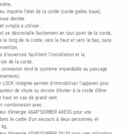
ètre,
peu importe l'état de la corde (corde gelée, boue),
roue dentée.
t simple à utiliser :
e et se désinstalle facilement en tout point de la corde,
e le long de la corde, vers le haut et vers le bas, sans
rvention,
s d'ouverture facilitent l'installation et la
tion de la corde,
de connexion rend le système imperdable au passage
onnements,
on LOCK intégrée permet d’immobiliser l’appareil pour
hauteur de chute ou encore d’éviter à la corde d’être
le haut en cas de grand vent.
 en combinaison avec :
beur d'énergie ASAP’SORBER AXESS pour une
 dans le cadre d'un secours à deux personnes et
 kg,
beur d'énergie ASAP’SORBER 20/40 pour une utilisation