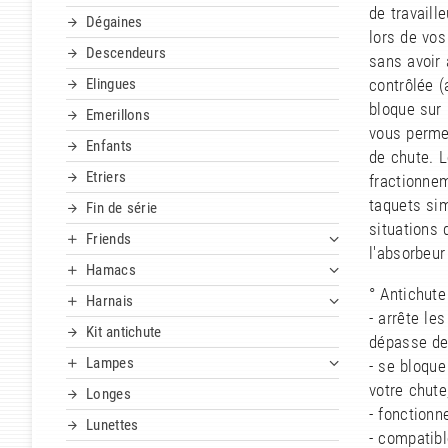
de travaill
Dégaines
lors de vos
Descendeurs
sans avoir
Elingues
contrôlée (
bloque sur 
Emerillons
vous permet
Enfants
de chute. L
Etriers
fractionne
taquets sim
Fin de série
situations
Friends
l'absorbeu
Hamacs
° Antichute
Harnais
- arrête le
Kit antichute
dépasse de
Lampes
- se bloque
votre chute
Longes
- fonctionn
Lunettes
- compatibl