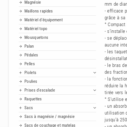
Magnésie
mm de diam
- efficace 
Maillons rapides
grâce à sa 
Matériel d'équipement
° Compact e
Matériel topo
- s’install
Mousquetons
- se déplac
aucune inte
Palan
- les taquet
Pédales
désinstalla
Pelles
- le bras 
des fracti
Piolets
- la foncti
Poulies
réduire la 
Prises d'escalade
tirée vers 
Raquettes
° S'utilise
- un absor
Sacs
utilisation
Sacs à magnésie / magnésie
jusqu'à 250
Sacs de couchage et matelas
- un absor