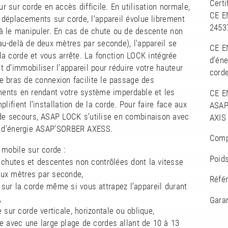
Certi
eur sur corde en accès difficile. En utilisation normale,
CE E
 déplacements sur corde, l’appareil évolue librement
2453
 à le manipuler. En cas de chute ou de descente non
au-delà de deux mètres par seconde), l'appareil se
CE EN
la corde et vous arrête. La fonction LOCK intégrée
d'én
 d’immobiliser l’appareil pour réduire votre hauteur
cord
e bras de connexion facilite le passage des
ments en rendant votre système imperdable et les
CE EN
plifient l'installation de la corde. Pour faire face aux
ASAP
 de secours, ASAP LOCK s’utilise en combinaison avec
AXIS
r d’énergie ASAP’SORBER AXESS.
Comp
 mobile sur corde :
Poids
s chutes et descentes non contrôlées dont la vitesse
ux mètres par seconde,
Réfé
 sur la corde même si vous attrapez l’appareil durant
,
Garan
e sur corde verticale, horizontale ou oblique,
e avec une large plage de cordes allant de 10 à 13