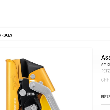
ARQUES
As
Antic
PETZ
CHF
RÉFÉ