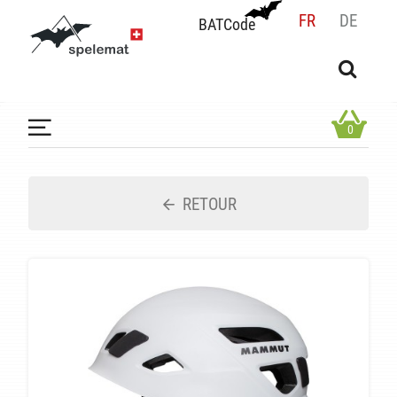
FR
DE
BATCode
BATCode
Rentrez votre BATCode et validez
OK
0
RETOUR