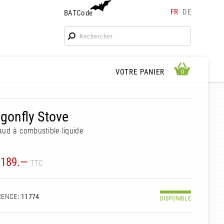
FR
DE
BATCode
BATCode
Rentrez votre BATCode et validez
OK
APERÇU PANIER
VOTRE PANIER
0
0
gonfly Stove
ud à combustible liquide
189.—
TTC
RENCE
: 11774
DISPONIBLE