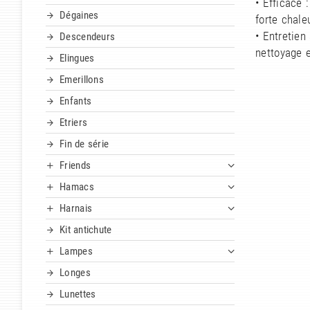
• Efficace
Dégaines
forte chale
• Entretien
Descendeurs
nettoyage et
Elingues
Emerillons
Enfants
Etriers
Fin de série
Friends
Hamacs
Harnais
Kit antichute
Lampes
Longes
Lunettes