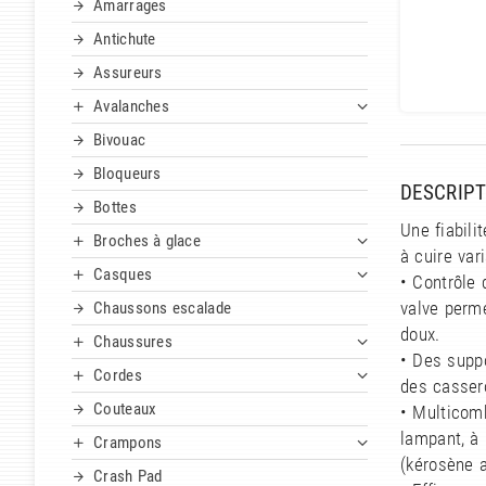
Amarrages
Antichute
Assureurs
Avalanches
Bivouac
Bloqueurs
DESCRIPT
Bottes
Une fiabili
Broches à glace
à cuire var
Casques
• Contrôle 
valve perme
Chaussons escalade
doux.
Chaussures
• Des suppo
Cordes
des casser
Couteaux
• Multicomb
lampant, à
Crampons
(kérosène a
Crash Pad