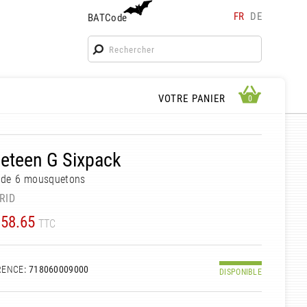
FR
DE
BATCode
BATCode
Rentrez votre BATCode et validez
OK
APERÇU PANIER
VOTRE PANIER
0
0
eteen G Sixpack
 de 6 mousquetons
RID
58.65
TTC
RENCE
: 718060009000
DISPONIBLE