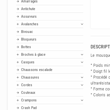
Amarrages
Antichute
Assureurs
Avalanches
Bivouac
Bloqueurs
DESCRIPT
Bottes
Broches à glace
Le mousque
Casques
° Poids min
Chaussons escalade
° Doigt fil
° Procédé d
Chaussures
ultrarésist
Cordes
° Forme co
Couteaux
° Coloris a
Crampons
Crash Pad