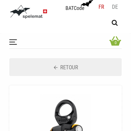
FR
DE
BATCode
BATCode
Rentrez votre BATCode et validez
OK
0
RETOUR