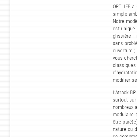
ORTLIEB a d
simple ambi
Notre modèl
est unique 
glissière T
sans probl
ouverture ;
vous cherc
classiques 
d’hydratati
modifier se
L’Atrack BP
surtout sur
nombreux a
modulaire p
être paré(e
nature ou d
de compres