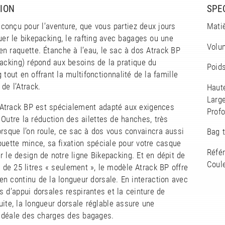
ION
SPE
conçu pour l’aventure, que vous partiez deux jours
Mati
uer le bikepacking, le rafting avec bagages ou une
Volum
n raquette. Étanche à l’eau, le sac à dos Atrack BP
acking) répond aux besoins de la pratique du
Poids
 tout en offrant la multifonctionnalité de la famille
 de l’Atrack.
Haut
Larg
Atrack BP est spécialement adapté aux exigences
Prof
 Outre la réduction des ailettes de hanches, très
rsque l’on roule, ce sac à dos vous convaincra aussi
Bag t
ouette mince, sa fixation spéciale pour votre casque
Réfé
r le design de notre ligne Bikepacking. Et en dépit de
Coule
de 25 litres « seulement », le modèle Atrack BP offre
en continu de la longueur dorsale. En interaction avec
s d’appui dorsales respirantes et la ceinture de
ite, la longueur dorsale réglable assure une
 idéale des charges des bagages.