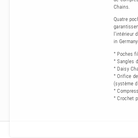
Chains.
Quatre poc
garantissen
l’intérieur
in Germany
° Poches fi
° Sangles 
° Daisy Cha
° Orifice d
(système d'
° Compress
° Crochet p