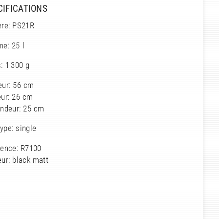
CIFICATIONS
ère: PS21R
e: 25 l
: 1'300 g
eur: 56 cm
eur: 26 cm
ondeur: 25 cm
ype: single
rence: R7100
ur: black matt