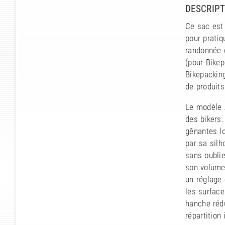
DESCRIPT
Ce sac est 
pour pratiq
randonnée e
(pour Bikep
Bikepacking
de produits
Le modèle 
des bikers.
gênantes lo
par sa silh
sans oublie
son volume 
un réglage 
les surface
hanche rédu
répartition