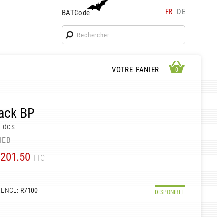
FR
DE
BATCode
BATCode
Rentrez votre BATCode et validez
OK
APERÇU PANIER
VOTRE PANIER
0
0
ack BP
à dos
IEB
201.50
TTC
RENCE
: R7100
DISPONIBLE