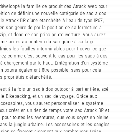
éveloppé la famille de produit des Atrack avec pour
tion de définir une nouvelle catégorie de sac à dos.
e Atrack BP, d’une étanchéité à l’eau de type IP67,
en son genre de par la position de sa fermeture à
izip, et donc de son principe d’ouverture. Vous aurez
ème accès au contenu du sac grâce à sa large
 finies les fouilles interminables pour trouver ce que
hez comme c’est souvent le cas pour les sacs à dos
à chargement par le haut. L’intégration d’un système
on pourra également être possible, sans pour cela
s propriétés d’étanchéité.
 est à la fois un sac à dos outdoor à part entière, axé
 le Bikepacking, et un sac de voyage. Grâce aux
ccessoires, vous saurez personnaliser le système
our créer en un rien de temps votre sac Atrack BP et
) pour toutes les aventures, que vous soyez en pleine
ans la jungle urbaine. Les accessoires et les sangles
sion se fixeront aisément aux nombreuses Daisy