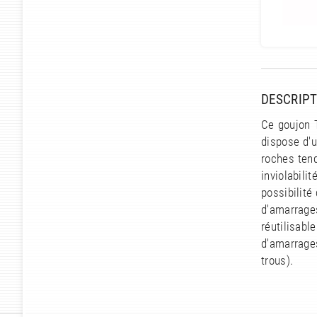
DESCRIPT
Ce goujon T
dispose d'u
roches tend
inviolabili
possibilité
d'amarrage
réutilisab
d'amarrage
trous).