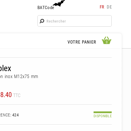
FR
DE
BATCode
BATCode
Rentrez votre BATCode et validez
OK
APERÇU PANIER
VOTRE PANIER
0
0
plex
on inox M12x75 mm
8.40
TTC
RENCE
: 424
DISPONIBLE