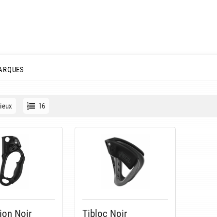
ARQUES
ieux
16
ion Noir
Tibloc Noir