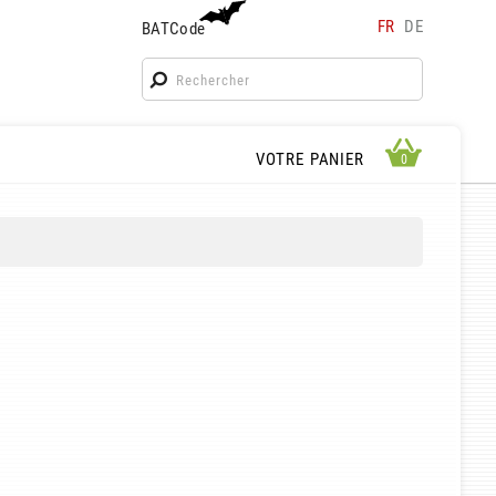
FR
DE
BATCode
BATCode
Rentrez votre BATCode et validez
OK
APERÇU PANIER
VOTRE PANIER
0
0