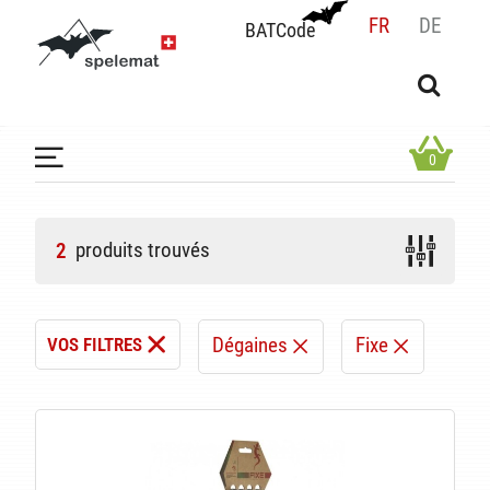
FR
DE
BATCode
BATCode
Rentrez votre BATCode et validez
OK
0
produits trouvés
2
Dégaines
Fixe
VOS FILTRES