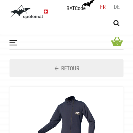
FR
DE
BATCode
BATCode
Rentrez votre BATCode et validez
OK
0
RETOUR