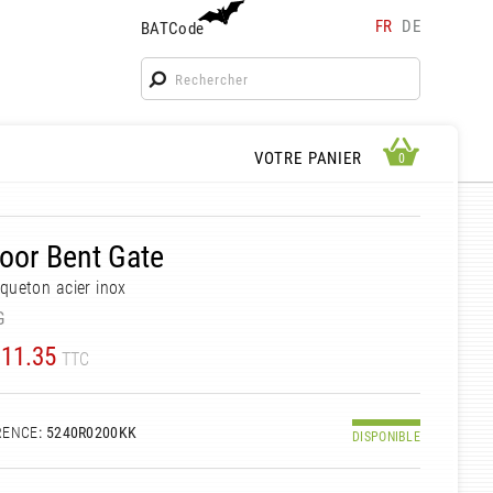
FR
DE
BATCode
BATCode
Rentrez votre BATCode et validez
OK
APERÇU PANIER
VOTRE PANIER
0
0
oor Bent Gate
ueton acier inox
G
11.35
TTC
RENCE
: 5240R0200KK
DISPONIBLE