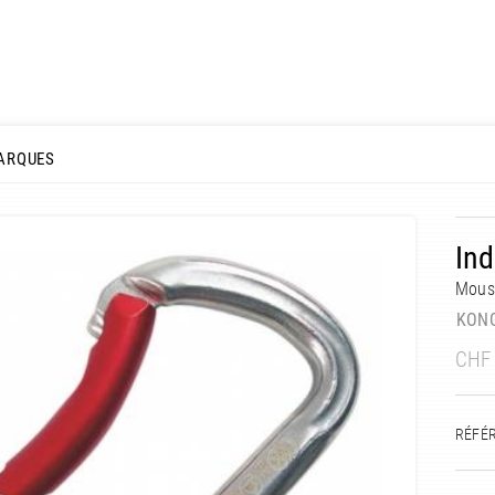
ARQUES
Ind
Mousq
KON
CHF
RÉFÉ