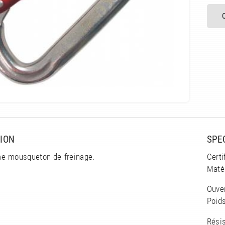
ION
SPE
e mousqueton de freinage.
Certi
Matér
Ouver
Poids
Résis