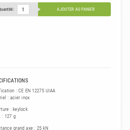
Quantité:
AJOUTER AU PANIER
CIFICATIONS
fication : CE EN 12275 UIAA
iel : acier inox
ture : keylock
 : 127 g
tance grand axe : 25 kN