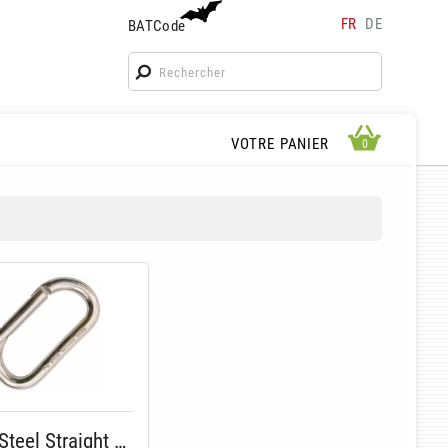
FR
DE
BATCode
BATCode
Rentrez votre BATCode et validez
OK
APERÇU PANIER
VOTRE PANIER
0
0
Oval Steel Straight Gate