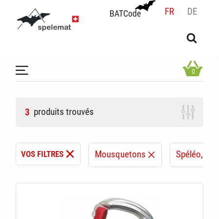
FR
DE
BATCode
BATCode
Rentrez votre BATCode et validez
OK
0
produits trouvés
3
Mousquetons
Spéléo, can
VOS FILTRES