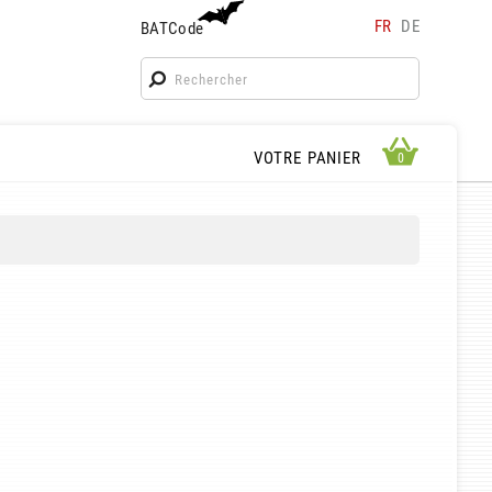
FR
DE
BATCode
BATCode
Rentrez votre BATCode et validez
OK
APERÇU PANIER
VOTRE PANIER
0
0