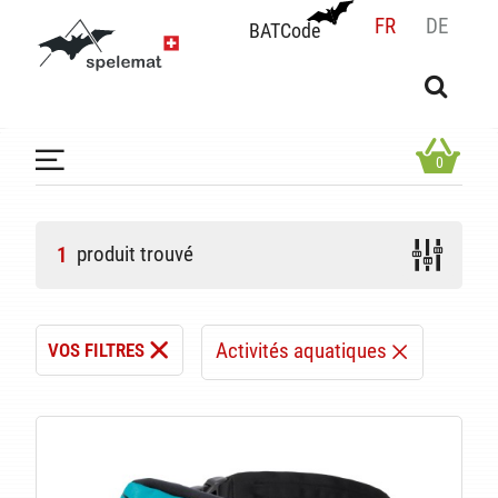
FR
DE
BATCode
BATCode
Rentrez votre BATCode et validez
OK
0
produit trouvé
1
Activités aquatiques
VOS FILTRES