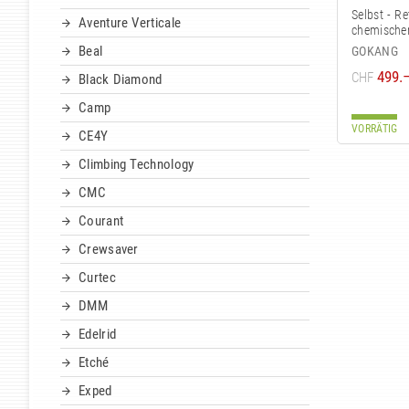
Selbst - Re
Aventure Verticale
chemische
Beal
GOKANG
499.
CHF
Black Diamond
Camp
VORRÄTIG
CE4Y
Climbing Technology
CMC
Courant
Crewsaver
Curtec
DMM
Edelrid
Etché
Exped