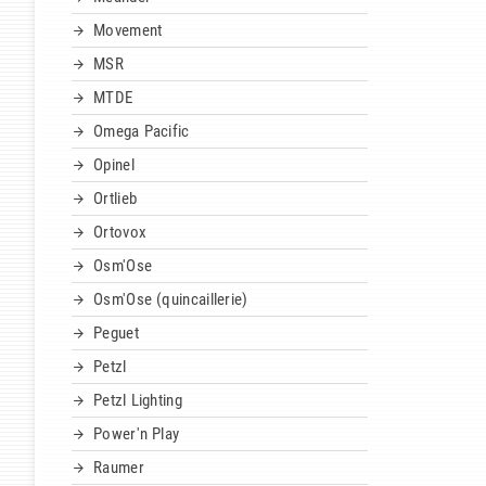
Movement
MSR
MTDE
Omega Pacific
Opinel
Ortlieb
Ortovox
Osm'Ose
Osm'Ose (quincaillerie)
Peguet
Petzl
Petzl Lighting
Power'n Play
Raumer