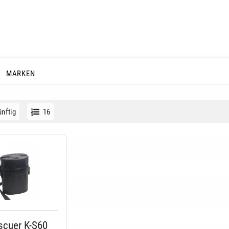
MARKEN
nftig
16
scuer K-S60