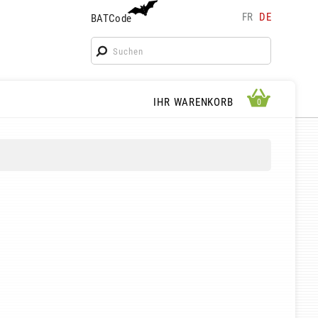
FR
DE
BATCode
BATCode
Geben Sie Ihren Namen ein und bestätigen
OK
WARENKORB ANSEHEN
IHR WARENKORB
0
0