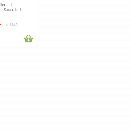
tter mit
m Sauerstoff
—
inkl. MwSt