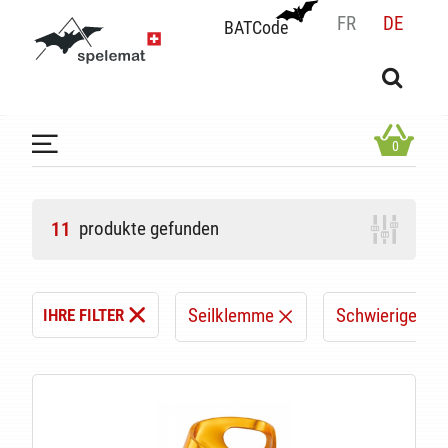
FR
DE
BATCode
BATCode
Geben Sie Ihren Namen ein und bestätigen
OK
0
produkte gefunden
11
Seilklemme
Schwieriger Zu
IHRE FILTER