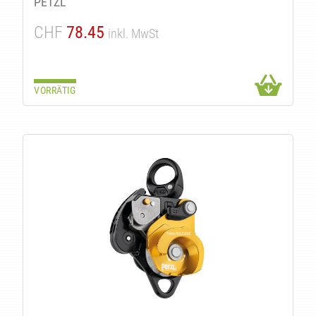
PETZL
CHF
78.45
inkl. MwSt
VORRÄTIG