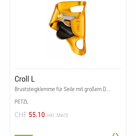
Croll L
Bruststeigklemme für Seile mit großem D...
PETZL
CHF
55.10
inkl. MwSt