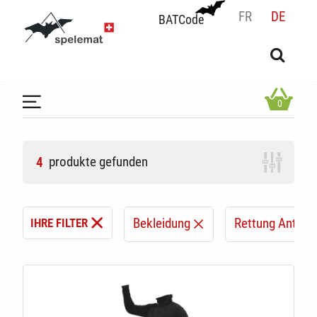
FR
DE
BATCode
BATCode
Geben Sie Ihren Namen ein und bestätigen
OK
0
produkte gefunden
4
Bekleidung
Rettung Antwor
IHRE FILTER