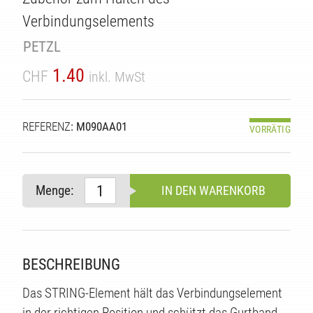
TÄT
Verbindungselements
PETZL
1.40
CHF
inkl. MwSt
REFERENZ
: M090AA01
VORRÄTIG
Menge:
IN DEN WARENKORB
BESCHREIBUNG
Das STRING-Element hält das Verbindungselement
in der richtigen Position und schützt das Gurtband