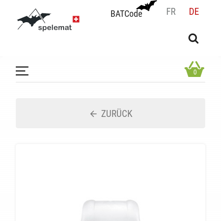
FR
DE
BATCode
BATCode
Geben Sie Ihren Namen ein und bestätigen
OK
0
ZURÜCK