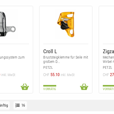
Croll L
Zigza
rungssystem zum
Bruststeigklemme für Seile mit
Mechani
großem D...
Wirbel 
PETZL
PETZL
0
55.10
27
CHF
CHF
inkl. MwSt
inkl. MwSt
VORRÄTIG
VORRÄTI
nftig
16