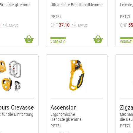
 Bruststeigklemme
Ultraleichte Behelfsseilklemme
Leichte
PETZL
PETZL
0
37.10
55
CHF
CHF
inkl. MwSt
inkl. MwSt
VORRÄTIG
VORRÄTI
ours Crevasse
Ascension
Zigz
 für die Einrichtung
Ergonomische
Mechani
Handsteigklemme
die Ba
PETZL
PETZL