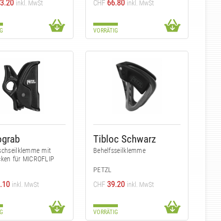
3.20
66.80
CHF
inkl. MwSt
inkl. MwSt
G
VORRÄTIG
ograb
Tibloc Schwarz
schseilklemme mit
Behelfsseilklemme
cken für MICROFLIP
PETZL
.10
39.20
CHF
inkl. MwSt
inkl. MwSt
G
VORRÄTIG