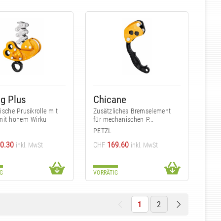
g Plus
Chicane
sche Prusikrolle mit
Zusätzliches Bremselement
mit hohem Wirku
für mechanischen P...
PETZL
0.30
169.60
CHF
inkl. MwSt
inkl. MwSt
G
VORRÄTIG
1
2