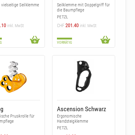
, vielseitige Seilklemme
Seilklemme mit Doppelgriff für
die Baumpflege
PETZL
.10
201.40
CHF
inkl. MwSt
inkl. MwSt
G
VORRÄTIG
ag
Ascension Schwarz
sche Prusikrolle für
Ergonomische
umpflege
Handsteigklemme
PETZL