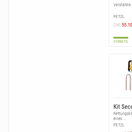
Verstärkte
PETZL
55.1
CHF
VORRÄTIG
Kit Sec
Rettungskit
eines ...
PETZL