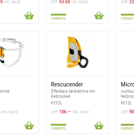
30
63.60
23
CHF
CHF
inkl. MwSt
inkl. MwSt
VORRÄTIG
VORRÄTI
Rescucender
Micr
lemme
Öffenbare Seilklemme mit
Austau
Reibnocken
Reibno
PETZL
PETZL
5
106.—
90
CHF
CHF
inkl. MwSt
inkl. MwSt
VORRÄTIG
VORRÄTI