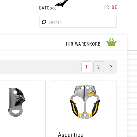
FR
DE
BATCode
BATCode
Geben Sie Ihren Namen ein und bestätigen
OK
WARENKORB ANSEHEN
IHR WARENKORB
0
0
1
2
c
Ascentree