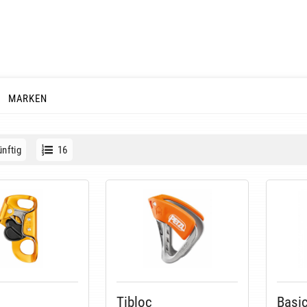
MARKEN
nftig
16
Tibloc
Basi