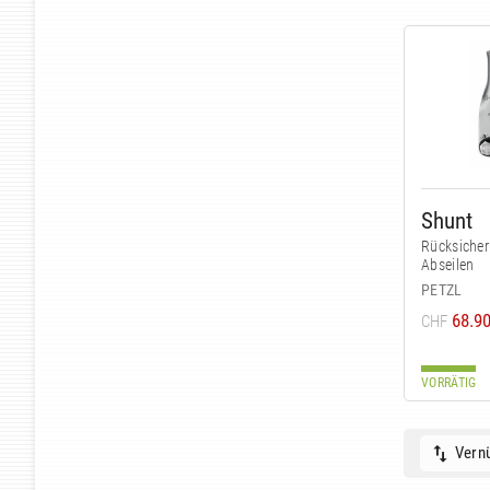
Shunt
Rücksiche
Abseilen
PETZL
68.9
CHF
VORRÄTIG
Vernü