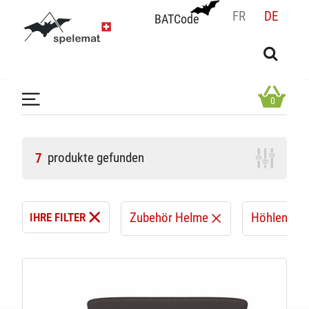
FR
DE
BATCode
BATCode
Geben Sie Ihren Namen ein und bestätigen
OK
0
produkte gefunden
7
Zubehör Helme
Höhlenfors
IHRE FILTER