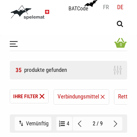
FR
DE
BATCode
BATCode
Geben Sie Ihren Namen ein und bestätigen
OK
0
produkte gefunden
35
Verbindungsmittel
Rettung
IHRE FILTER
2 / 9
Vernünftig
4