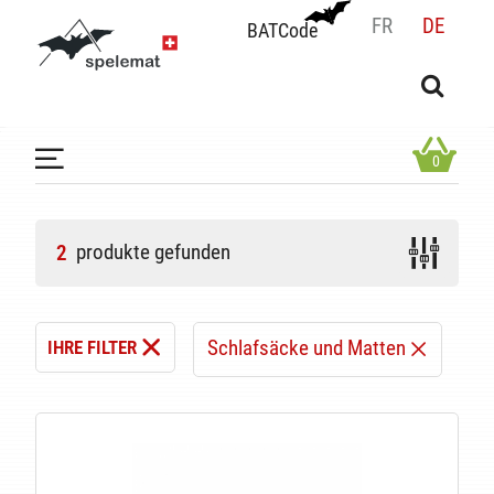
FR
DE
BATCode
BATCode
Geben Sie Ihren Namen ein und bestätigen
OK
0
produkte gefunden
2
Schlafsäcke und Matten
IHRE FILTER