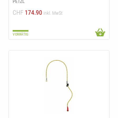
PETZL
CHF
174.90
inkl. MwSt
VORRÄTIG
KE