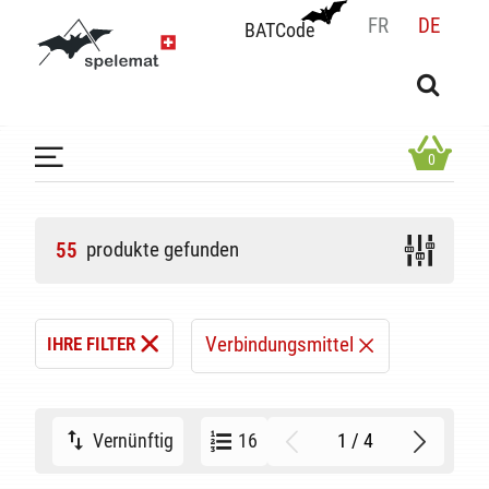
FR
DE
BATCode
BATCode
Geben Sie Ihren Namen ein und bestätigen
OK
0
produkte gefunden
55
Verbindungsmittel
IHRE FILTER
1 / 4
Vernünftig
16