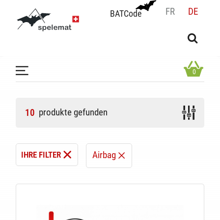
FR
DE
BATCode
BATCode
Geben Sie Ihren Namen ein und bestätigen
OK
0
produkte gefunden
10
Airbag
IHRE FILTER