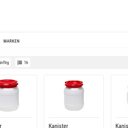
MARKEN
nftig
16
r
Kanister
Kanis