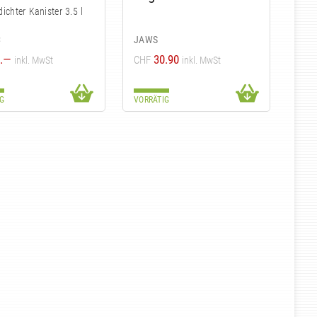
ichter Kanister 3.5 l
C
JAWS
.—
30.90
CHF
inkl. MwSt
inkl. MwSt
G
VORRÄTIG