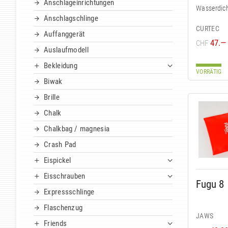
Anschlageinrichtungen
Wasserdich
Anschlagschlinge
CURTEC
Auffanggerät
47.—
CHF
Auslaufmodell
Bekleidung
VORRÄTIG
Biwak
Brille
Chalk
Chalkbag / magnesia
Crash Pad
Eispickel
Eisschrauben
Fugu 8
Expressschlinge
Flaschenzug
JAWS
Friends