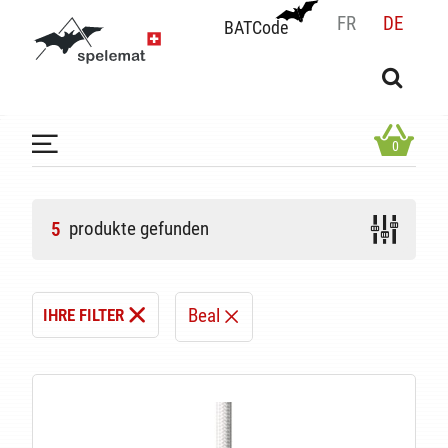
FR
DE
BATCode
BATCode
Geben Sie Ihren Namen ein und bestätigen
OK
0
produkte gefunden
5
Beal
IHRE FILTER