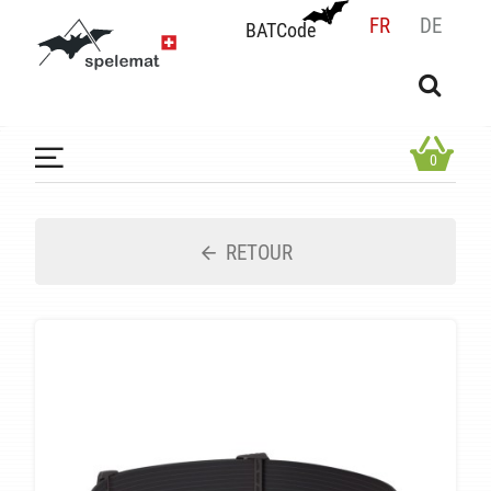
FR
DE
BATCode
BATCode
Rentrez votre BATCode et validez
OK
0
RETOUR