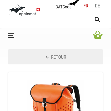
FR
DE
BATCode
BATCode
Rentrez votre BATCode et validez
OK
0
RETOUR