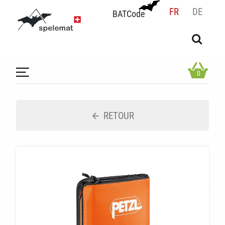
FR
DE
BATCode
BATCode
Rentrez votre BATCode et validez
OK
0
RETOUR