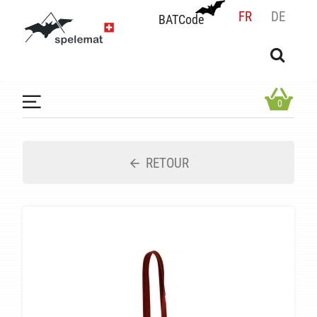
FR
DE
BATCode
BATCode
Rentrez votre BATCode et validez
OK
0
RETOUR