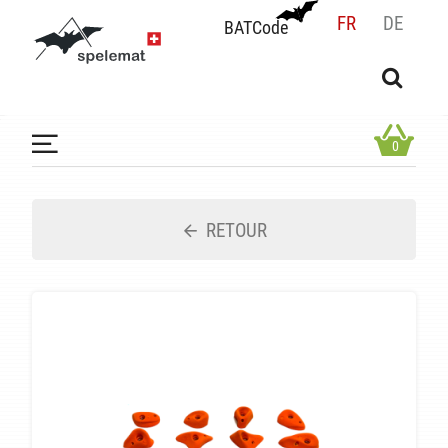
FR
DE
BATCode
BATCode
Rentrez votre BATCode et validez
OK
0
RETOUR