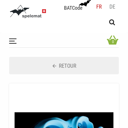
FR
DE
BATCode
BATCode
Rentrez votre BATCode et validez
OK
0
RETOUR