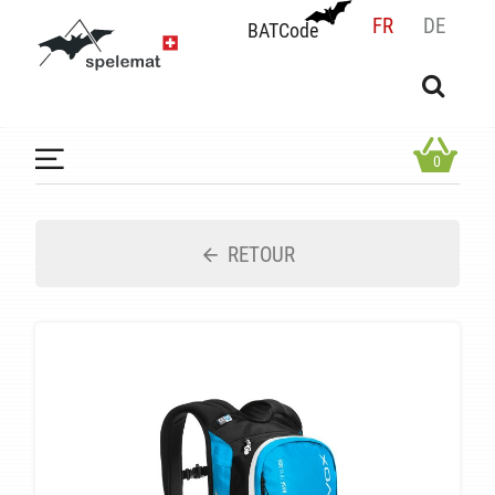
FR
DE
BATCode
BATCode
Rentrez votre BATCode et validez
OK
0
RETOUR