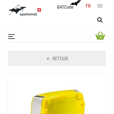
FR
DE
BATCode
BATCode
Rentrez votre BATCode et validez
OK
0
RETOUR