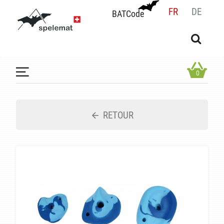
FR
DE
BATCode
BATCode
Rentrez votre BATCode et validez
OK
0
RETOUR