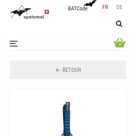
FR
DE
BATCode
BATCode
Rentrez votre BATCode et validez
OK
0
RETOUR