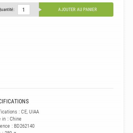
Quantité:
AJOUTER AU PANIER
CIFICATIONS
fications : CE, UIAA
 in : Chine
rence : BD262140