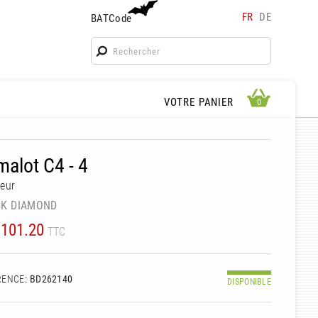
FR
DE
BATCode
BATCode
Rentrez votre BATCode et validez
OK
APERÇU PANIER
VOTRE PANIER
0
0
alot C4 - 4
eur
CK DIAMOND
101.20
TTC
RENCE
: BD262140
DISPONIBLE