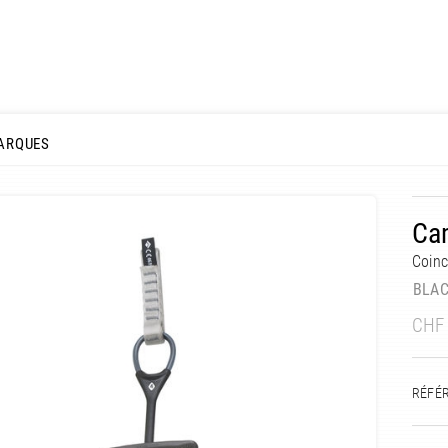
ARQUES
Cam
Coinc
BLA
CHF
RÉFÉ