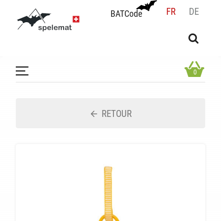
FR
DE
BATCode
BATCode
Rentrez votre BATCode et validez
OK
0
RETOUR