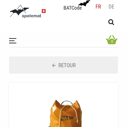
FR
DE
BATCode
BATCode
Rentrez votre BATCode et validez
OK
0
RETOUR