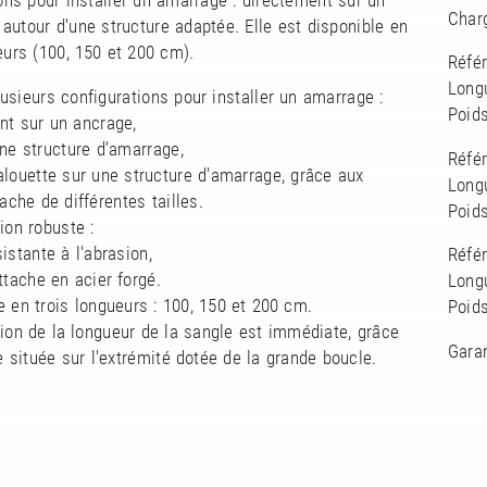
ons pour installer un amarrage : directement sur un
Charg
autour d'une structure adaptée. Elle est disponible en
eurs (100, 150 et 200 cm).
Réfé
Long
usieurs configurations pour installer un amarrage :
Poids
nt sur un ancrage,
une structure d'amarrage,
Réfé
'alouette sur une structure d'amarrage, grâce aux
Long
tache de différentes tailles.
Poids
ion robuste :
sistante à l'abrasion,
Réfé
attache en acier forgé.
Long
e en trois longueurs : 100, 150 et 200 cm.
Poids
ation de la longueur de la sangle est immédiate, grâce
Garan
te située sur l'extrémité dotée de la grande boucle.