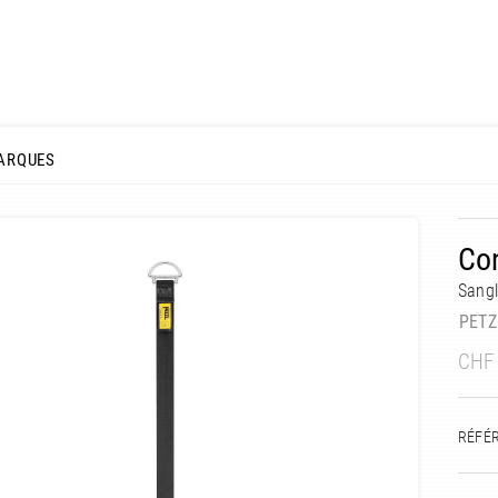
ARQUES
Con
Sang
PETZ
CHF
RÉFÉ