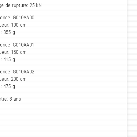
e de rupture: 25 kN
rence: G010AA00
ueur: 100 cm
: 355 g
rence: G010AA01
ueur: 150 cm
: 415 g
rence: G010AA02
ueur: 200 cm
: 475 g
tie: 3 ans