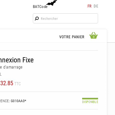
FR
DE
BATCode
BATCode
Rentrez votre BATCode et validez
OK
APERÇU PANIER
VOTRE PANIER
0
0
nexion Fixe
le d’amarrage
L
32.85
TTC
RENCE
: G010AA0*
DISPONIBLE