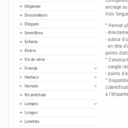
configurati
Dégaines
ancrage ou 
trois longu
Descendeurs
Elingues
° Permet pl
- directeme
Emerillons
- autour d'
Enfants
- en tête d
Etriers
points d'at
Fin de série
° Construct
- sangle ré
Friends
- points d'
Hamacs
° Disponibl
Harnais
L’identific
à l’étiquet
Kit antichute
Lampes
Longes
Lunettes