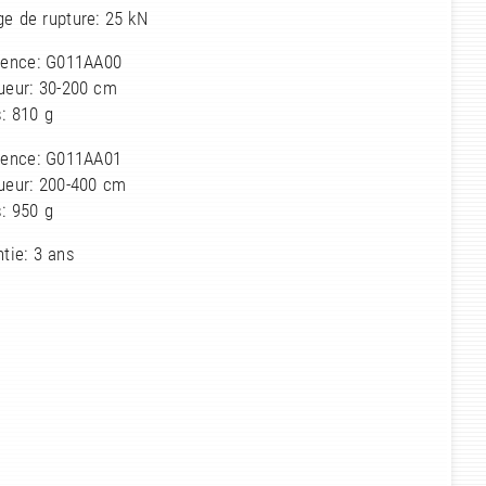
e de rupture: 25 kN
rence: G011AA00
ueur: 30-200 cm
: 810 g
rence: G011AA01
ueur: 200-400 cm
: 950 g
tie: 3 ans