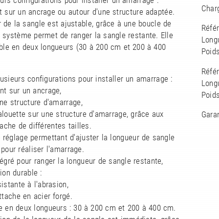
eurs configurations pour installer un amarrage :
Charg
 sur un ancrage ou autour d'une structure adaptée.
 de la sangle est ajustable, grâce à une boucle de
Réfé
 système permet de ranger la sangle restante. Elle
Long
ible en deux longueurs (30 à 200 cm et 200 à 400
Poids
Réfé
usieurs configurations pour installer un amarrage :
Long
nt sur un ancrage,
Poids
une structure d'amarrage,
'alouette sur une structure d'amarrage, grâce aux
Garan
tache de différentes tailles.
 réglage permettant d'ajuster la longueur de sangle
pour réaliser l'amarrage.
tégré pour ranger la longueur de sangle restante,
ion durable :
sistante à l'abrasion,
attache en acier forgé.
le en deux longueurs : 30 à 200 cm et 200 à 400 cm.