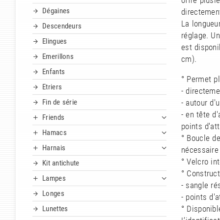
offre plusi
Dégaines
directement
La longueur
Descendeurs
réglage. Un
Elingues
est dispon
Emerillons
cm).
Enfants
° Permet pl
Etriers
- directeme
Fin de série
- autour d'
- en tête d
Friends
points d'at
Hamacs
° Boucle de
Harnais
nécessaire 
° Velcro in
Kit antichute
° Construct
Lampes
- sangle ré
Longes
- points d'
° Disponib
Lunettes