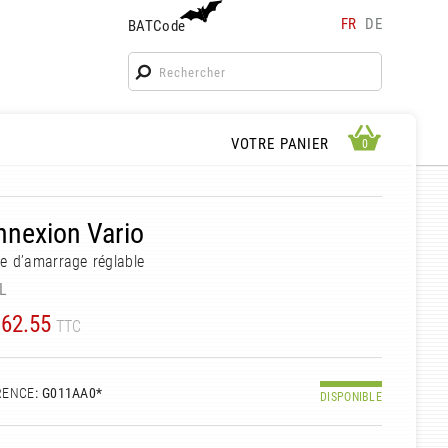
FR
DE
BATCode
BATCode
Rentrez votre BATCode et validez
OK
APERÇU PANIER
VOTRE PANIER
0
0
nexion Vario
e d’amarrage réglable
L
62.55
TTC
RENCE
: G011AA0*
DISPONIBLE