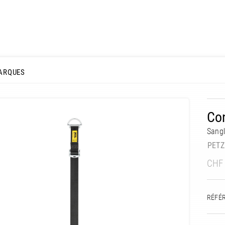
ARQUES
Con
Sangl
PETZ
CHF
RÉFÉ