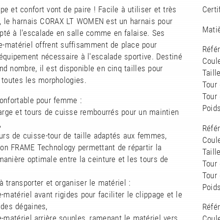
e et confort vont de paire ! Facile à utiliser et très
Certi
e, le harnais CORAX LT WOMEN est un harnais pour
Matiè
té à l'escalade en salle comme en falaise. Ses
e-matériel offrent suffisamment de place pour
Réfé
l'équipement nécessaire à l'escalade sportive. Destiné
Coule
nd nombre, il est disponible en cinq tailles pour
Taill
 toutes les morphologies.
Tour 
Tour
confortable pour femme :
Poids
large et tours de cuisse rembourrés pour un maintien
,
Réfé
ours de cuisse-tour de taille adaptés aux femmes,
Coule
ion FRAME Technology permettant de répartir la
Taill
anière optimale entre la ceinture et les tours de
Tour 
Tour
à transporter et organiser le matériel :
Poids
e-matériel avant rigides pour faciliter le clippage et le
 des dégaines,
Réfé
e-matériel arrière souples, ramenant le matériel vers
Coule