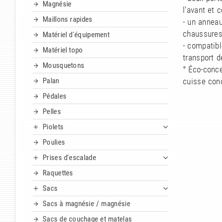
Magnésie
l'avant et 
Maillons rapides
- un anneau
chaussures,
Matériel d'équipement
- compatibl
Matériel topo
transport d
Mousquetons
° Éco-conce
Palan
cuisse conç
Pédales
Pelles
Piolets
Poulies
Prises d'escalade
Raquettes
Sacs
Sacs à magnésie / magnésie
Sacs de couchage et matelas