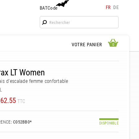
FR
DE
BATCode
BATCode
Rentrez votre BATCode et validez
OK
APERÇU PANIER
VOTRE PANIER
0
0
rax LT Women
is d'escalade femme confortable
L
62.55
TTC
RENCE
: C052BB0*
DISPONIBLE