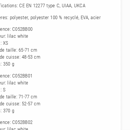
fications: CE EN 12277 type C, UIAA, UKCA
res: polyester, polyester 100 % recyclé, EVA, acier
rence: C052BB00
ur: lilac white
e: XS
de taille: 65-71 cm
 de cuisse: 48-53 cm
: 350 g
rence: C052BB01
ur: lilac white
e: S
de taille: 71-77 cm
 de cuisse: 52-57 cm
: 370 g
rence: C052BB02
ur: lilac white