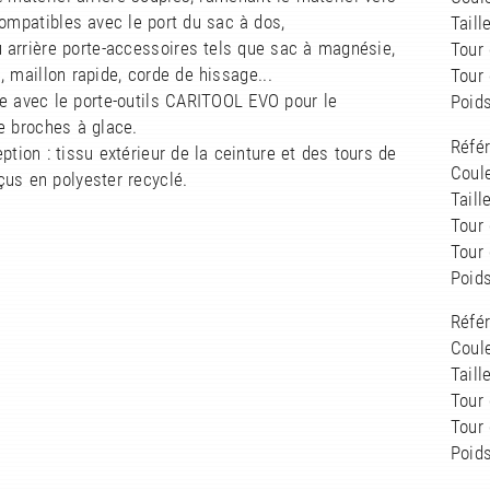
compatibles avec le port du sac à dos,
Taill
 arrière porte-accessoires tels que sac à magnésie,
Tour 
 maillon rapide, corde de hissage...
Tour
e avec le porte-outils CARITOOL EVO pour le
Poids
e broches à glace.
Réfé
ption : tissu extérieur de la ceinture et des tours de
Coule
us en polyester recyclé.
Taill
Tour 
Tour
Poids
Réfé
Coule
Taill
Tour 
Tour
Poids