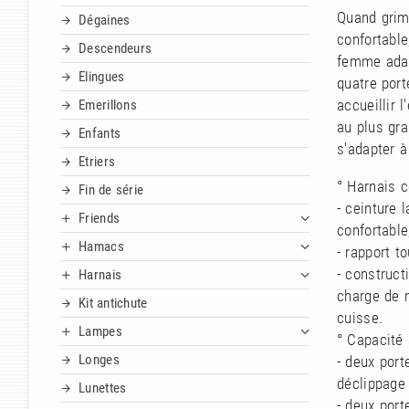
Quand grimp
Dégaines
confortabl
Descendeurs
femme adap
Elingues
quatre port
accueillir 
Emerillons
au plus gra
Enfants
s'adapter à
Etriers
° Harnais 
Fin de série
- ceinture 
Friends
confortable
Hamacs
- rapport t
- construct
Harnais
charge de m
Kit antichute
cuisse.
Lampes
° Capacité 
Longes
- deux port
déclippage
Lunettes
- deux port