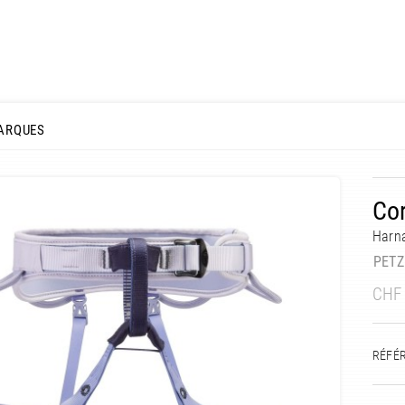
ARQUES
Co
Harna
PETZ
CHF
RÉFÉ