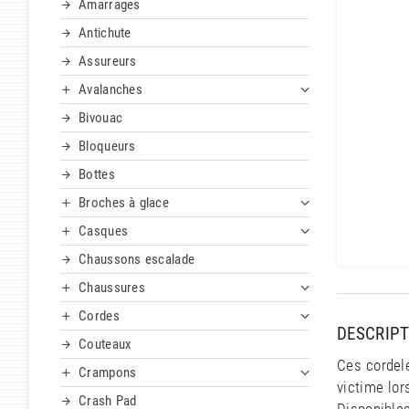
Amarrages
Antichute
Assureurs
Avalanches
Bivouac
Bloqueurs
Bottes
Broches à glace
Casques
Chaussons escalade
Chaussures
Cordes
DESCRIPT
Couteaux
Ces cordel
Crampons
victime lor
Crash Pad