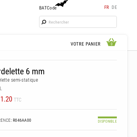
FR
DE
BATCode
BATCode
Rentrez votre BATCode et validez
OK
APERÇU PANIER
VOTRE PANIER
0
0
rdelette 6 mm
lette semi-statique
L
1.20
TTC
RENCE
: R046AA00
DISPONIBLE