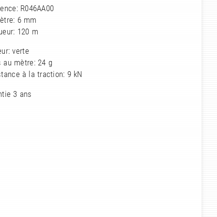
rence: R046AA00
ètre: 6 mm
ueur: 120 m
ur: verte
 au mètre: 24 g
tance à la traction: 9 kN
ntie 3 ans