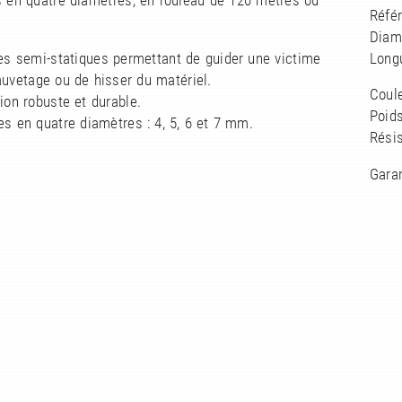
s en quatre diamètres, en rouleau de 120 mètres ou
Réfé
Diam
es semi-statiques permettant de guider une victime
Long
auvetage ou de hisser du matériel.
Coule
ion robuste et durable.
Poids
es en quatre diamètres : 4, 5, 6 et 7 mm.
Résis
Gara