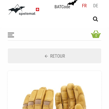
FR
DE
BATCode
BATCode
Rentrez votre BATCode et validez
OK
0
RETOUR